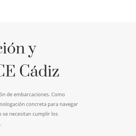
ión y
CE Cádiz
ión de embarcaciones. Como
mologación concreta para navegar
o se necesitan cumplir los
.