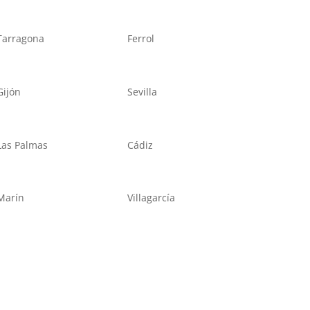
Tarragona
Ferrol
Gijón
Sevilla
Las Palmas
Cádiz
Marín
Villagarcía